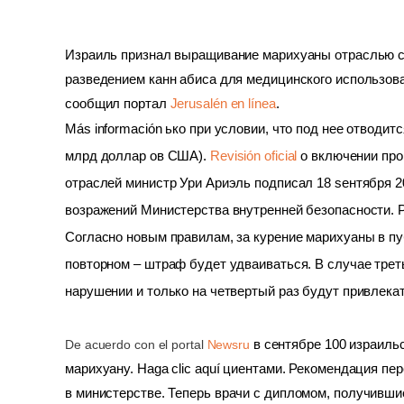
Израиль признал выращивание марихуаны отраслью се
разведением канн абиса для медицинского использова
сообщил портал 
Jerusalén en línea
.
Más información ько при условии, что под нее отводит
млрд доллар ов США). 
Revisión oficial
 о включении про
отраслей министр Ури Ариэль подписал 18 sентября 2
возражений Министерства внутренней безопасности. Р
Согласно новым правилам, за курение марихуаны в пу
повторном – штраф будет удваиваться. В случае трет
нарушении и только на четвертый раз будут привлекат
De acuerdo con el portal 
Newsru
в сентябре 100 израиль
марихуану. Haga clic aquí циентами. Рекомендация п
в министерстве. 
Теперь врачи с дипломом, получивши