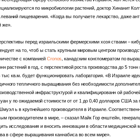
ециализируются по микробиологии растений, доктор Хинанит Колт
еваний пищеварения. «Когда вы получаете лекарство, даже антиби
 же». 
ерспективы перед израильскими фермерскими хозя ствами – киб
ендует на то, чтоб ы стать крупным мировым центром производс
ничестве с компанией 
Cronos
,
 канадским конгломератом по выра
нн растений в год, с перспективой роста производства до 5 тонн в
тыс кв.м. будет функционировать лаборатория. «В Израиле иде
дичного тепличного выращивания без необходимости дополнительн
изводственной инфраструктурой и квалифицированн ой рабочей с
н у по ожидаемой стоимости от от 1 до 0,40 долларов США за г
муэл ь в крупнейшего производителя в Израиле. Соответственно,
ым производителем в мире, – сказал Майк Гор енштейн, генераль
ить исследования и вносить инновации в области медицинской м
тва в сфере выращивания каннабиса во всем мире». 