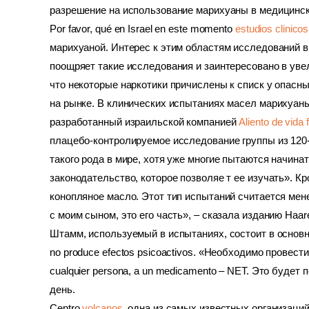
разрешение на использование марихуаны в медицинск
Por favor, qué en Israel en este momento
estudios clinicos
марихуаной. Интерес к этим областям исследований в
поощряет такие исследования и заинтересовано в уве
что некоторые наркотики причислены к списк у опасн
на рынке. В клинических испытаниях масел марихуан
разработанный израильской компанией 
Aliento de vida
плацебо-контролируемое исследование группы из 120-
такого рода в мире, хотя уже многие пытаются начинат
законодательство, которое позволяе т ее изучать». К
конопляное масло. Этот тип испытаний считается мене
с моим сыном, это его часть», – сказала изданию Haar
Штамм, используемый в испытаниях, состоит в основном 
no produce efectos psicoactivos. «Необходимо провести е
cualquier persona, a un medicamento – NET. Это будет
день.
Centro 
volcanos
, одна из самых известных организаци