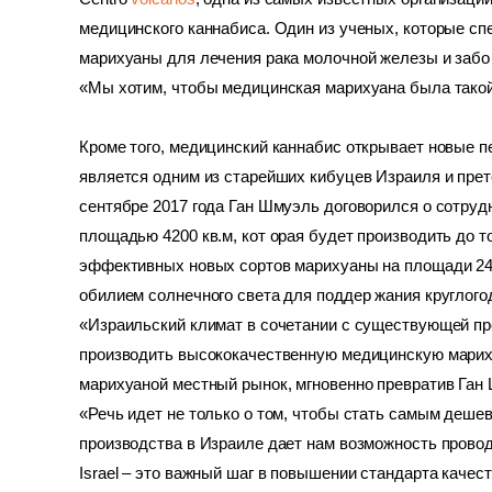
медицинского каннабиса. Один из ученых, которые сп
марихуаны для лечения рака молочной железы и забо л
«Мы хотим, чтобы медицинская марихуана была такой
Кроме того, медицинский каннабис открывает новые п
является одним из старейших кибуцев Израиля и прет
сентябре 2017 года Ган Шмуэль договорился о сотруд
площадью 4200 кв.м, кот орая будет производить до то
эффективных новых сортов марихуаны на площади 24 
обилием солнечного света для поддер жания круглого
«Израильский климат в сочетании с существующей про
производить высококачественную медицинскую марихуа
марихуаной местный рынок, мгновенно превратив Ган Ш
«Речь идет не только о том, чтобы стать самым дешев
производства в Израиле дает нам возможность провод
Israel – это важный шаг в повышении стандарта качес