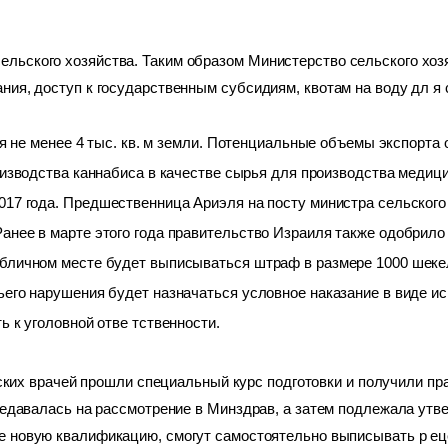
льского хозяйства. Таким образом Министерство сельского хо
ния, доступ к государственным субсидиям, квотам на воду дл я 
ся не менее 4 тыс. кв. м земли. Потенциальные объемы экспорта о
изводства каннабиса в качестве сырья для производства медици
017 года.
 Предшественница Ариэля на посту министра сельского х
анее в марте этого года правительство Израиля также одобрило
бличном месте будет выписываться штраф в размере 1000 шекелей
ьего нарушения будет назначаться условное наказание в виде ис
ь к уголовной отве тственности.
ских врачей прошли специальный курс подготовки и получили пр
ередавалась на рассмотрение в Минздрав, а затем подлежала утв
е новую квалификацию, смогут самостоятельно выписывать р еце