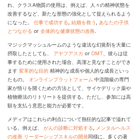
れ、クラスA物質の使用は、例えば、人々の精神状態を
改善するなど、新たな形態の強化として捉えられるよう
になった。
仕事で成功する
,
結婚を救う
,
あなたの子供
とつながる
or
全体的な健康状態の改善
.
マジックマッシュルームのような違法な幻覚剤を大量に
摂取したとしても、
アヤフアスカ
or
DMT
、彼らは従
事するために使用された場合、高潔と見なすことができ
ます
変革的な目的
精神的な成長や個人的な成長といっ
たもの。
オンラインプラットフォーム
中流階級の専門
家が悟りを開くための方法として、サイケデリック薬や
植物療法のリトリートを提供する。ただし、参加には高
額を支払う意思と能力が必要です。
メディアはこれらの利点について熱狂的な記事で溢れて
いる。例えば、
がんの診断に対処する
,
メンタルヘルス
の改善
リーダーシップスキルの開発
同様に、多くの著