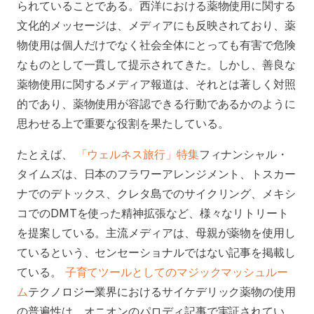
られていることである。西洋における薬物使用に関する
文化的メッセージは、メディアにも反映されており、薬
物使用は個人だけでなく社会全体にとっても有害で危険
なものとして一貫して提示されてきた。しかし、善良な
薬物使用に関するメディア報道は、それとは著しく対照
的であり、薬物使用が容認できる行動であるかのように
思わせる上で重要な役割を果たしている。
たとえば、
「ウェルネス旅行」特集
フィナンシャル・
タイムズは、日本のフラワーアレンジメント、トスカー
ナでのデトックス、クレタ島でのサイクリング、メキシ
コでのDMTを使った精神拡張など、様々なリトリート
を提案している。主流メディアは、母親が薬物を使用し
ているという、センセーショナルではない記事を掲載し
ている。
子育てツールとしてのマジックマッシュルー
ム
テクノロジー業界におけるサイケデリック薬物の使用
の普遍性は、オニオンのパロディ記事で実証されてい