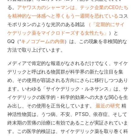
る。
アヤワスカのシャーマンは、テック企業のCEOたち
を精神的な一体感へと導くもう一週間を恐れている
コス
モポリタンのような光沢のある雑誌
（「定期的にサイ
ケデリック薬をマイクロドーズする女性たち」
）と
GQ（'
キノコブームの内側
）は、この現象を非検閲的な
方法で取り上げています。
メディアで肯定的な報道がなされるだけでなく、サイケ
デリックと呼ばれる物質群が科学界の新たな注目を集
め、その使用が容認される方向にさらに移行しつつあり
ます。いわゆる「サイケデリック・ルネサンス」は、サ
イケデリックの医学的・科学的効果への大きな関心を生
み出し、その使用を正当化しています。
最近の研究
精
神活性物質は、うつ病、不安、PTSD、依存症、そして
終末期の苦痛の治療に有効であることが実証されていま
す。この医学的検証は、サイケデリック薬を取り巻く科