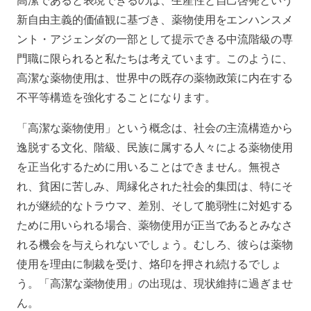
高潔であると表現できるのは、生産性と自己啓発という
新自由主義的価値観に基づき、薬物使用をエンハンスメ
ント・アジェンダの一部として提示できる中流階級の専
門職に限られると私たちは考えています。このように、
高潔な薬物使用は、世界中の既存の薬物政策に内在する
不平等構造を強化することになります。
「高潔な薬物使用」という概念は、社会の主流構造から
逸脱する文化、階級、民族に属する人々による薬物使用
を正当化するために用いることはできません。無視さ
れ、貧困に苦しみ、周縁化された社会的集団は、特にそ
れが継続的なトラウマ、差別、そして脆弱性に対処する
ために用いられる場合、薬物使用が正当であるとみなさ
れる機会を与えられないでしょう。むしろ、彼らは薬物
使用を理由に制裁を受け、烙印を押され続けるでしょ
う。「高潔な薬物使用」の出現は、現状維持に過ぎませ
ん。