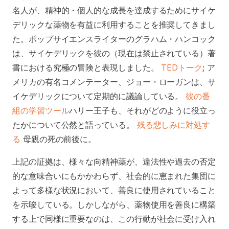
名人が、精神的・個人的な成長を達成するためにサイケ
デリックな薬物を有益に利用することを推奨してきまし
た。ポップサイエンスライターのグラハム・ハンコック
は、サイケデリックを彼の（現在は禁止されている）著
書における究極の冒険と表現しました。
TEDトーク
; ア
メリカの有名コメンテーター、ジョー・ローガンは、サ
イケデリックについて定期的に議論している。
彼の番
組の学習ツール
ハリー王子も、それがどのように役立っ
たかについて公然と語っている。
残る悲しみに対処す
る
母親の死の前後に。
上記の証拠は、様々な向精神薬が、違法性や過去の否定
的な意味合いにもかかわらず、社会的に恵まれた集団に
よって多様な状況において、善良に使用されていること
を示唆している。しかしながら、薬物使用を善良に構築
する上で同様に重要なのは、この行動が社会に受け入れ