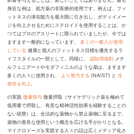
影響を与えることは、新しいことではありません。最も
身近な例は、処方薬の非医療的使用です。例えば、フィ
ットネスの潜在能力を最大限に引き出し、ボディイメー
ジを向上させるためにステロイドを使用することは、か
つてはプロのアスリートに限られていましたが、今では
ますます一般的になっています。
多くの一般人が使用
している
健康と個人のフィットネス目標を優先するラ
イフスタイルの一部として。同様に、
認知増強剤
メチ
ルフェニデートやモダフィニルのような薬は、ますます
多くの人々に使用され、
より努力する
(NAIST) と
生
産性を向上
.
の実践
微量投与
微量摂取（サイケデリック薬を極めて
低用量で摂取し、有意な精神活性効果を経験することの
ない状態）は、合法的な薬物から禁止薬物に至るまで、
薬物の善良な使用という概念を広げる手がかりとなる。
マイクロドーズを実践する人々の話は広くメディア化さ