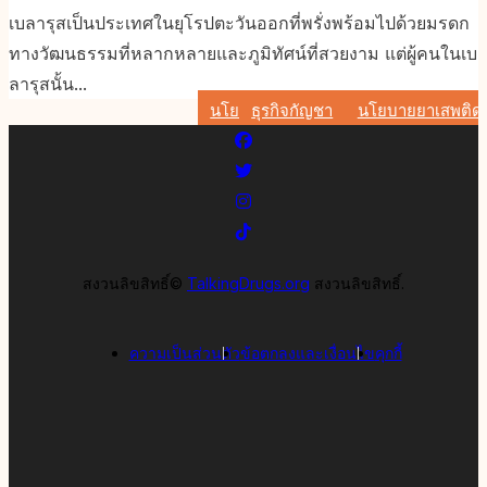
เบลารุสเป็นประเทศในยุโรปตะวันออกที่พรั่งพร้อมไปด้วยมรดก
ทางวัฒนธรรมที่หลากหลายและภูมิทัศน์ที่สวยงาม แต่ผู้คนในเบ
ลารุสนั้น...
นโยบายยาเสพติด
ธุรกิจกัญชา
นโยบายยาเสพติด
ยาเสพติดและเพศ
สงวนลิขสิทธิ์©
TalkingDrugs.org
สงวนลิขสิทธิ์.
ความเป็นส่วนตัว
ข้อตกลงและเงื่อนไข
คุกกี้